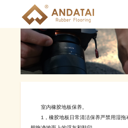
室内橡胶地板保养。
1，橡胶地板日常清洁保养严禁用湿拖布
耙拖净地面上的浮灰和鞋印。