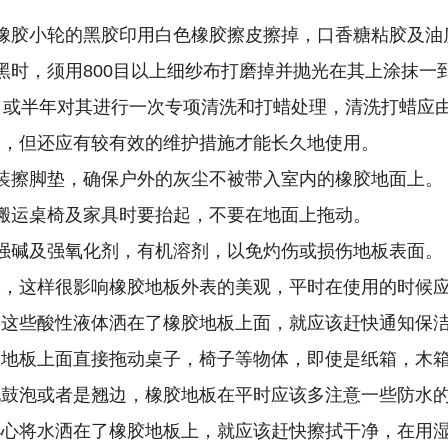
胶小轮的黑胶印用白色橡胶擦皮擦掉，口香糖粘胶及油
时，须用800目以上细纱布打磨掉并抛光在其上涂抹一
或半年对其进行一次专项清洗和打蜡处理，清洗打蜡应
，但还应有较有效的维护措施才能长久地使用。
擦脚垫，确保户外的灰尘不被带入室内的橡胶地面上。
运桌椅及家具时要抬起，不要在地面上拖动。
碱及强氧化剂，有机溶剂，以免灼伤或损伤地板表面。
这样很影响橡胶地板外表的美观，平时在使用的时候应
将这些酸性液体洒在了橡胶地板上面，就应该赶快通知保
在地板上面直接拖动桌子，椅子等物体，即使是纸箱，木
泡或者是翘边，橡胶地板在平时应该多注意一些防水的
小心将水洒在了橡胶地板上，就应该赶快擦拭干净，在用