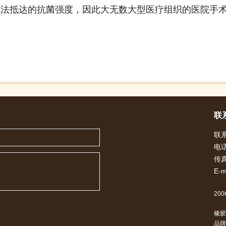
无法抵达的抗菌强度，因此大无数大型医疗组织的医院手
联
联
电话
传真
E-m
2006
橡胶
品牌